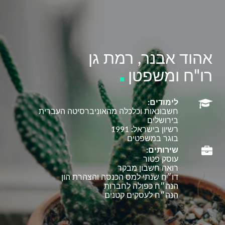
אהוד אבנר, רמת גן
רו"ח ומשפטן
לימודים:
חשבונאות וכלכלה מהאוניברסיטה העברית
בירושלים
רשיון בישראל: 1991
בוגר במשפטים
שירותים:
עוסק פטור
רואה חשבון מבקר
דו״ח שנתי למס הכנסה והצהרת הון
הנה״ח כפולה לחברות
הנה״ח לעסקים קטנים